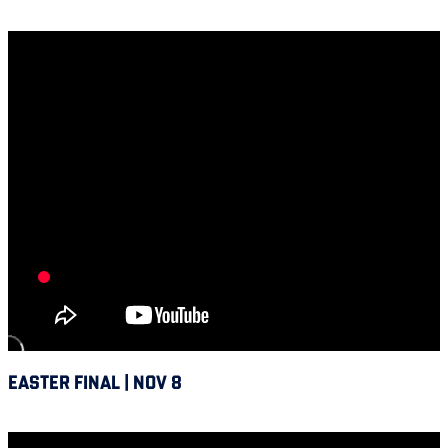
Saskatchewan vs Alouettes
EASTER FINAL | NOV 8
Alouettes @ Hamilton