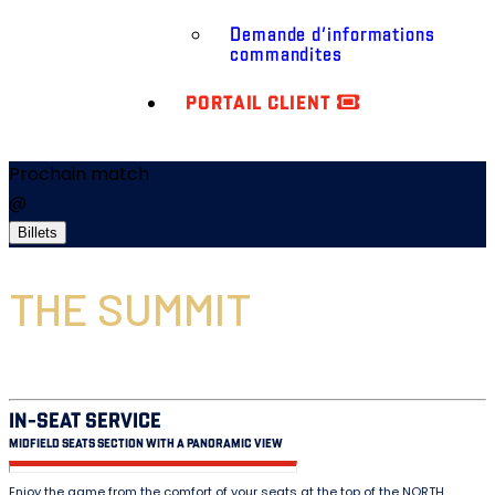
Demande d’informations
commandites
PORTAIL CLIENT
Prochain match
@
Billets
THE SUMMIT
IN-SEAT SERVICE
MIDFIELD SEATS SECTION WITH A PANORAMIC VIEW
Enjoy the game from the comfort of your seats at the top of the NORTH