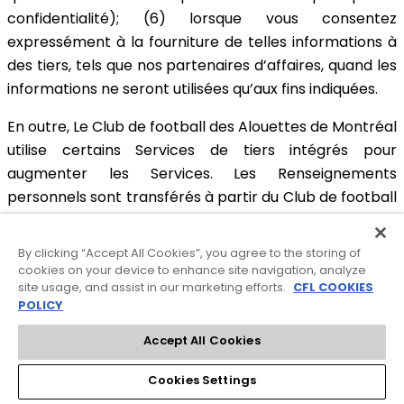
confidentialité); (6) lorsque vous consentez
expressément à la fourniture de telles informations à
des tiers, tels que nos partenaires d’affaires, quand les
informations ne seront utilisées qu’aux fins indiquées.
En outre, Le Club de football des Alouettes de Montréal
utilise certains Services de tiers intégrés pour
augmenter les Services. Les Renseignements
personnels sont transférés à partir du Club de football
des Alouettes de Montréal vers les opérateurs de ces
Services de tiers intégrés, mais seulement dans la
By clicking “Accept All Cookies”, you agree to the storing of
mesure nécessaire pour qu’ils fonctionnent
cookies on your device to enhance site navigation, analyze
site usage, and assist in our marketing efforts.
CFL COOKIES
correctement, et uniquement sur votre soumission
POLICY
expresse de telles informations.
Accept All Cookies
Enfin, Le Club de football des Alouettes de Montréal
peut transférer votre adresse courriel à Facebook,
Cookies Settings
mais uniquement dans le but de créer un
Facebook