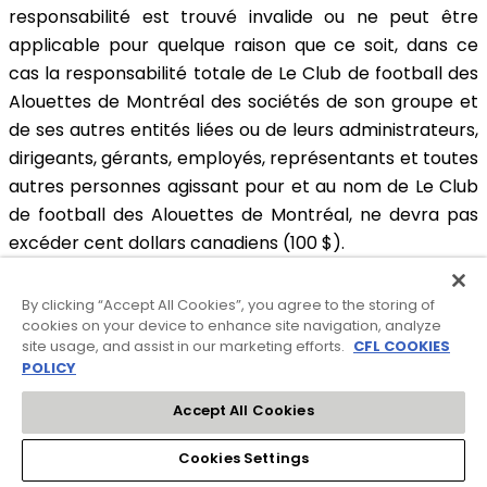
responsabilité est trouvé invalide ou ne peut être
applicable pour quelque raison que ce soit, dans ce
cas la responsabilité totale de Le Club de football des
Alouettes de Montréal des sociétés de son groupe et
de ses autres entités liées ou de leurs administrateurs,
dirigeants, gérants, employés, représentants et toutes
autres personnes agissant pour et au nom de Le Club
de football des Alouettes de Montréal, ne devra pas
excéder cent dollars canadiens (100 $).
INDEMNISATION
By clicking “Accept All Cookies”, you agree to the storing of
cookies on your device to enhance site navigation, analyze
site usage, and assist in our marketing efforts.
CFL COOKIES
POLICY
Par les présentes, vous acceptez d’indemniser et de
tenir Le Club de football des Alouettes de Montréal
Accept All Cookies
indemne, ainsi que les sociétés de son groupe et autres
entités liées, leurs administrateurs, dirigeants, gérants,
Cookies Settings