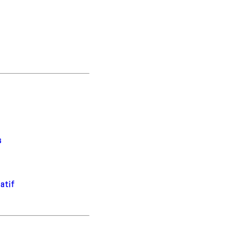
s
atif