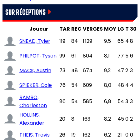
SUR RÉCEPTIONS
Joueur
TAR
REC
VERGES
MOY
LG
T
30
SNEAD, Tyler
119
84
1 129
9,5
65
4
8
PHILPOT, Tyson
99
61
804
8,1
77
5
6
MACK, Austin
73
48
674
9,2
47
2
3
SPIEKER, Cole
76
54
609
8,0
48
4
4
RAMBO,
86
54
585
6,8
54
3
3
Charleston
HOLLINS,
20
8
163
8,2
45
0
2
Alexander
THEIS, Travis
26
19
162
6,2
21
0
0