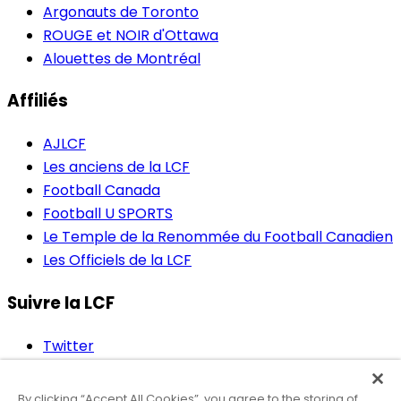
Argonauts de Toronto
ROUGE et NOIR d'Ottawa
Alouettes de Montréal
Affiliés
AJLCF
Les anciens de la LCF
Football Canada
Football U SPORTS
Le Temple de la Renommée du Football Canadien
Les Officiels de la LCF
Suivre la LCF
Twitter
Facebook
Instagram
By clicking “Accept All Cookies”, you agree to the storing of