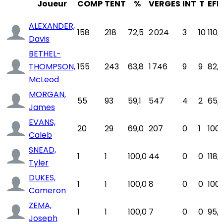
Joueur
COMP
TENT
%
VERGES
INT
T
EFF
ALEXANDER,
158
218
72,5
2 024
3
10
110,
Davis
BETHEL-
THOMPSON,
155
243
63,8
1 746
9
9
82,1
McLeod
MORGAN,
55
93
59,1
547
4
2
65,1
James
EVANS,
20
29
69,0
207
0
1
100
Caleb
SNEAD,
1
1
100,0
44
0
0
118,
Tyler
DUKES,
1
1
100,0
8
0
0
100
Cameron
ZEMA,
1
1
100,0
7
0
0
95,
Joseph