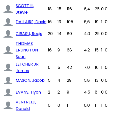
SCOTT III,
18
15
116
6,4
25
0
0
Stevie
DALLAIRE, David
16
13
105
6,6
19
1
0
CIBASU, Regis
20
14
80
4,0
25
0
0
THOMAS
ERLINGTON,
16
9
68
4,2
15
1
0
Sean
LETCHER JR,
6
5
42
7,0
16
1
0
James
MASON, Jacob
5
4
29
5,8
13
0
0
EVANS, Tiyon
2
2
9
4,5
8
0
0
VENTRELLI,
0
0
1
0,0
1
1
0
Donald