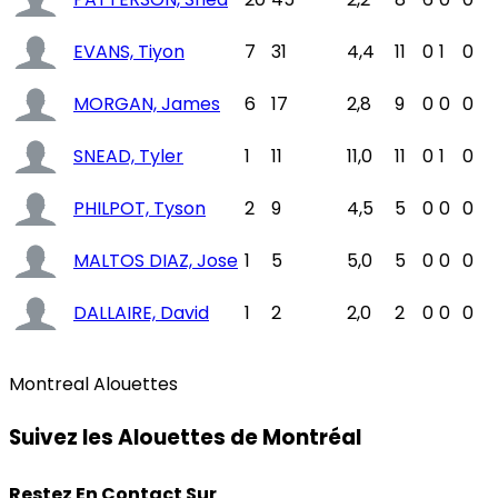
PATTERSON, Shea
20
45
2,2
8
6
0
0
EVANS, Tiyon
7
31
4,4
11
0
1
0
MORGAN, James
6
17
2,8
9
0
0
0
SNEAD, Tyler
1
11
11,0
11
0
1
0
PHILPOT, Tyson
2
9
4,5
5
0
0
0
MALTOS DIAZ, Jose
1
5
5,0
5
0
0
0
DALLAIRE, David
1
2
2,0
2
0
0
0
Montreal Alouettes
Suivez les Alouettes de Montréal
Restez En Contact Sur