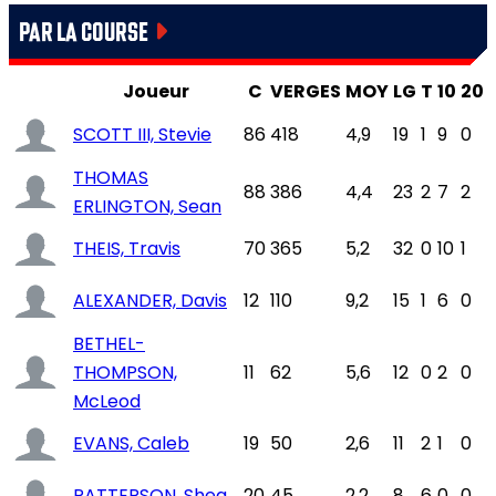
PAR LA COURSE
Joueur
C
VERGES
MOY
LG
T
10
20
SCOTT III, Stevie
86
418
4,9
19
1
9
0
THOMAS
88
386
4,4
23
2
7
2
ERLINGTON, Sean
THEIS, Travis
70
365
5,2
32
0
10
1
ALEXANDER, Davis
12
110
9,2
15
1
6
0
BETHEL-
THOMPSON,
11
62
5,6
12
0
2
0
McLeod
EVANS, Caleb
19
50
2,6
11
2
1
0