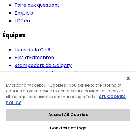
Foire aux questions
Emplois
LCF.ca
Équipes
Lions de la C.-B.
Elks d’Edmonton
Stampeders de Calgary
Roughriders de la Saskatchewan
Blue Bombers de Winnipeg
By clicking “Accept All Cookies”, you agree to the storing of
Tiger-Cats de Hamilton
cookies on your device to enhance site navigation, analyze
Argonauts de Toronto
site usage, and assist in our marketing efforts.
CFL COOKIES
POLICY
ROUGE et NOIR d'Ottawa
Alouettes de Montréal
Accept All Cookies
Affiliés
Cookies Settings